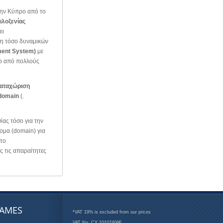
την Κύπρο από το
ιλοξενίας
ει
ση τόσο δυναμικών
ent System)
με
μο από πολλούς
αταχώριση
domain
(.
ίας τόσο για την
νομα (domain) για
 το
ς τις απαραίτητες
AMES
*VAT 19% is excluded from our prices
VAT No. CY 10107409F