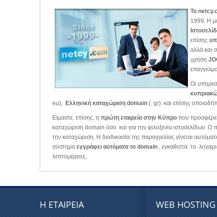
Το netcy
1999. Η μ
Ιστοσελί
επίσης
υπ
αλλά και 
χρήση
JO
επαγγελμα
Οι υπηρεσ
κυπριακώ
eu),
Ελληνική καταχώριση domain
(. gr). και επίσης οποιοδή
Είμαστε, επίσης, η
πρώτη εταιρεία στην Κύπρο
που προσφέρε
καταχώριση domain όσο και για την φιλοξενία ιστοσελίδων. Ο πε
την καταχώριση. Η διαδικασία της παραγγελίας γίνεται αυτόμα
σύστημα
εγγράφει αυτόματα το domain
, εγκαθιστά το λογαρι
λεπτομέρειες.
Η ΕΤΑΙΡΕΙΑ
WEB HOSTING