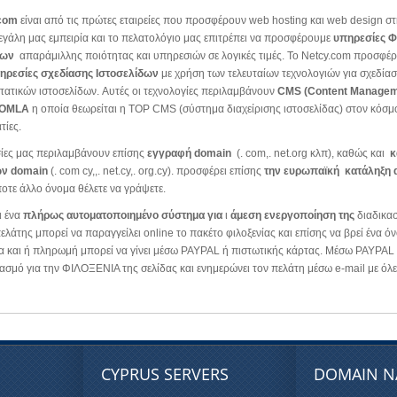
.com
είναι από τις πρώτες εταιρείες που προσφέρουν web hosting και web design σ
εγάλη μας εμπειρία και το πελατολόγιο μας επιτρέπει να προσφέρουμε
υπηρεσίες Φ
δων
απαράμιλλης ποιότητας και υπηρεσιών σε λογικές τιμές. Το Netcy.com προσφέρ
ηρεσίες σχεδίασης Ιστοσελίδων
με χρήση των τελευταίων τεχνολογιών για σχεδία
στατικών ιστοσελίδων. Αυτές οι τεχνολογίες περιλαμβάνουν
CMS (Content Managem
OMLA
η οποία θεωρείται η TOP CMS (σύστημα διαχείρισης ιστοσελίδας) στον κόσ
τίες.
ίες μας περιλαμβάνουν επίσης
εγγραφή domain
(. com,. net.org κλπ), καθώς και
κ
ν domain
(. com cy,,. net.cy,. org.cy). προσφέρει επίσης
την ευρωπαϊκή κατάληξη 
ποτε άλλο όνομα θέλετε να γράψετε.
ι ένα
πλήρως αυτοματοποιημένο σύστημα για
ι
άμεση ενεργοποίηση της
διαδικασ
λάτης μπορεί να παραγγείλει online το πακέτο φιλοξενίας και επίσης να βρεί ένα ό
τα και ή πληρωμή μπορεί να γίνει μέσω PAYPAL ή πιστωτικής κάρτας. Μέσω PAYPAL
ασμό για την ΦΙΛΟΞΕΝΙΑ της σελίδας και ενημερώνει τον πελάτη μέσω e-mail με όλε
CYPRUS SERVERS
DOMAIN N