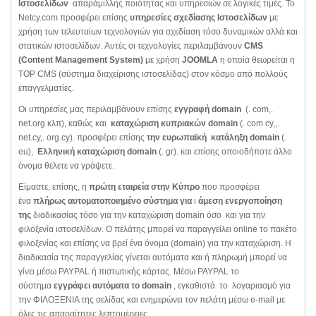
Ιστοσελίδων
απαράμιλλης ποιότητας και υπηρεσιών σε λογικές τιμές. Το
Netcy.com προσφέρει επίσης
υπηρεσίες σχεδίασης Ιστοσελίδων
με
χρήση των τελευταίων τεχνολογιών για σχεδίαση τόσο δυναμικών αλλά και
στατικών ιστοσελίδων. Αυτές οι τεχνολογίες περιλαμβάνουν
CMS
(Content Management System)
με χρήση
JOOMLA
η οποία θεωρείται η
TOP CMS (σύστημα διαχείρισης ιστοσελίδας) στον κόσμο από πολλούς
επαγγελματίες.
Οι υπηρεσίες μας περιλαμβάνουν επίσης
εγγραφή domain
(. com,.
net.org κλπ), καθώς και
καταχώριση κυπριακών domain
(. com cy,,.
net.cy,. org.cy). προσφέρει επίσης
την ευρωπαϊκή κατάληξη domain
(.
eu),
Ελληνική καταχώριση domain
(. gr). και επίσης οποιοδήποτε άλλο
όνομα θέλετε να γράψετε.
Είμαστε, επίσης, η
πρώτη εταιρεία στην Κύπρο
που προσφέρει
ένα
πλήρως αυτοματοποιημένο σύστημα για
ι
άμεση ενεργοποίηση
της
διαδικασίας τόσο για την καταχώριση domain όσο και για την
φιλοξενία ιστοσελίδων. Ο πελάτης μπορεί να παραγγείλει online το πακέτο
φιλοξενίας και επίσης να βρεί ένα όνομα (domain) για την καταχώριση. Η
διαδικασία της παραγγελίας γίνεται αυτόματα και ή πληρωμή μπορεί να
γίνει μέσω PAYPAL ή πιστωτικής κάρτας. Μέσω PAYPAL το
σύστημα
εγγράφει αυτόματα το domain
, εγκαθιστά το λογαριασμό για
την ΦΙΛΟΞΕΝΙΑ της σελίδας και ενημερώνει τον πελάτη μέσω e-mail με
όλες τις απαραίτητες λεπτομέρειες.