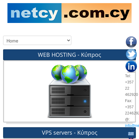
WEB HOSTING - Κύπρος
Tel:
+357
22
462920
Fax:
+357
224629
@:
info@ne
VPS servers - Κύπρος