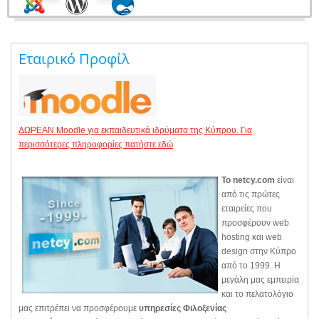
Εταιρικό Προφίλ
ΔΩΡΕΑΝ Moodle για εκπαιδευτικά ιδρύματα της Κύπρου. Για
περισσότερες πληροφορίες πατήστε εδώ
Το netcy.com
είναι
από τις πρώτες
εταιρείες που
προσφέρουν web
hosting και web
design στην Κύπρο
από το 1999. Η
μεγάλη μας εμπειρία
και το πελατολόγιο
μας επιτρέπει να προσφέρουμε
υπηρεσίες Φιλοξενίας